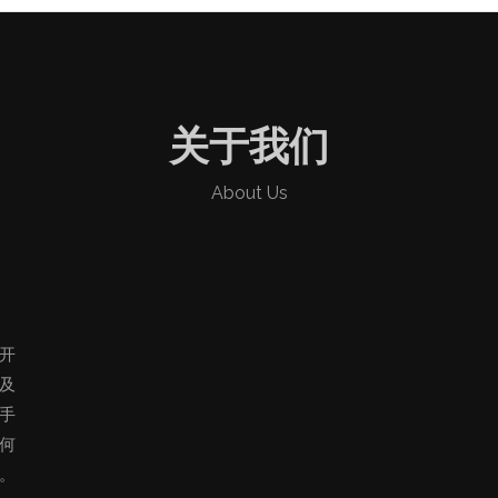
关于我们
About Us
开
及
手
何
。