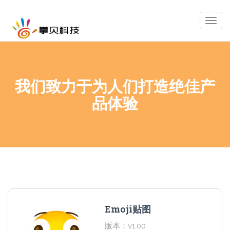
Togg
navig
我们致力于为人们打造绝佳产
品体验
Emoji贴图
版本：v1.00